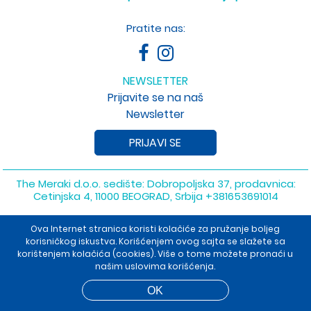
Pratite nas:
NEWSLETTER
Prijavite se na naš
Newsletter
PRIJAVI SE
The Meraki d.o.o. sedište: Dobropoljska 37, prodavnica:
Cetinjska 4, 11000 BEOGRAD, Srbija
+381653691014
Copyright 2026 The Meraki d.o.o. Sva prava su zadržana. Powered
Ova Internet stranica koristi kolačiće za pružanje boljeg
by
shopen.com
korisničkog iskustva. Korišćenjem ovog sajta se slažete sa
korištenjem kolačića (cookies). Više o tome možete pronaći u
našim uslovima korišćenja.