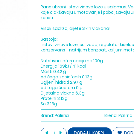
Rano ubrani listovi vinove loze u salamuri. V
koje olakšavaju umotavanje i poboljšavaju u
koristi.
Visok sadržaj dijetetskih vlakana!
Sastojci:
Listovi vinove loze, so, voda, regulator kiselos
konzervans - natrijum benzoat, kalijum metab
Nutritivne informacije na 100g
Energija 169kJ / 41 kcal
Masti 0.42 g
od čega zasic´enih 0,13g
Ugljeni hidrati 2.97 g
od toga šec´era 0,g
Dijetalna vlakna 6.3g
Proteini 3.13g
So 3.13g
Brend:
Palirria
Brend:
Palirria
DODA
DODAJ U KORPU