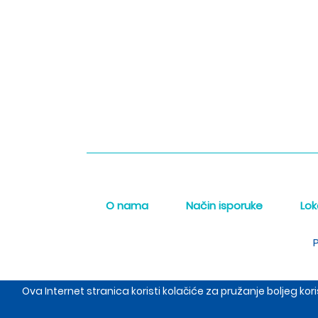
O nama
Način isporuke
Lok
P
Ova Internet stranica koristi kolačiće za pružanje boljeg k