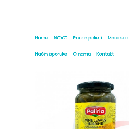
Home
NOVO
Poklon paketi
Masline i u
Način isporuke
O nama
Kontakt