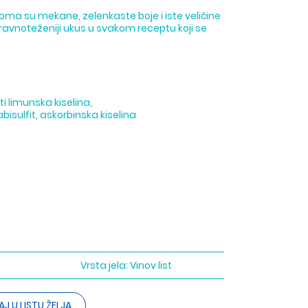
eoma su mekane, zelenkaste boje i iste veličine
ravnoteženiji ukus u svakom receptu koji se
ti limunska kiselina,
isulfit, askorbinska kiselina
Vrsta jela:
Vinov list
J U LISTU ŽELJA