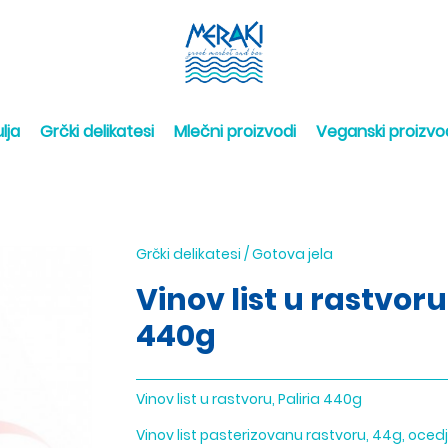
lja
Grčki delikatesi
Mlečni proizvodi
Veganski proizvo
Grčki delikatesi
/
Gotova jela
Vinov list u rastvoru,
440g
Vinov list u rastvoru, Paliria 440g
Vinov list pasterizovanu rastvoru, 44g, oc