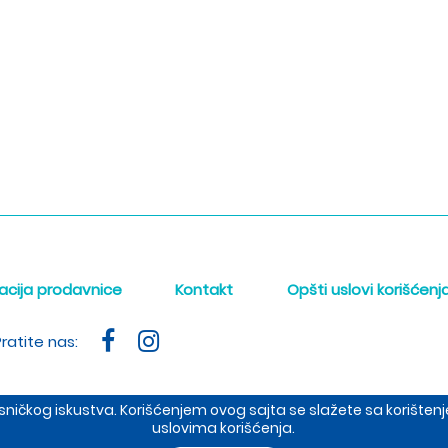
acija prodavnice
Kontakt
Opšti uslovi korišćenj
ratite nas:
orisničkog iskustva. Korišćenjem ovog sajta se slažete sa korišt
uslovima korišćenja.