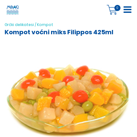
0
Grčki delikatesi
/
Kompot
Kompot voćni miks Filippos 425ml