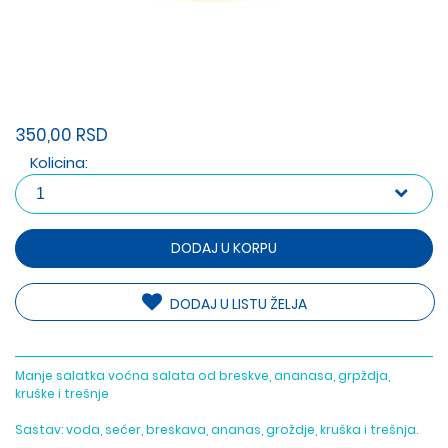
350,00 RSD
Kolicina:
DODAJ U KORPU
DODAJ U LISTU ŽELJA
Manje salatka voćna salata od breskve, ananasa, grpždja,
kruške i trešnje
Sastav: voda, sećer, breskava, ananas, groždje, kruška i trešnja.