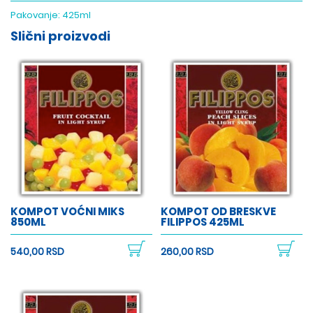
Pakovanje:
425ml
Slični proizvodi
KOMPOT VOĆNI MIKS
KOMPOT OD BRESKVE
850ML
FILIPPOS 425ML
540,00 RSD
260,00 RSD