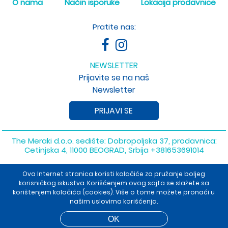
O nama
Način isporuke
Lokacija prodavnice
Pratite nas:
NEWSLETTER
Prijavite se na naš
Newsletter
PRIJAVI SE
The Meraki d.o.o. sedište: Dobropoljska 37, prodavnica:
Cetinjska 4, 11000 BEOGRAD, Srbija
+381653691014
Copyright 2026 The Meraki d.o.o. Sva prava su zadržana. Powered
Ova Internet stranica koristi kolačiće za pružanje boljeg
by
shopen.com
korisničkog iskustva. Korišćenjem ovog sajta se slažete sa
korištenjem kolačića (cookies). Više o tome možete pronaći u
našim uslovima korišćenja.