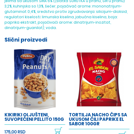
jelima sa ukusom SIRA 6% ((slatka SURUTKA u prahu, SIR u prahu)
3,2%, kuhinjska so 1,3%, šećer, pojačivač arome: mononatrijum-
glutaminat 0,4%, sredstvo protiv zgrudvavanja: silicijum-dioksid,
regulatori kiselosti: limunska kiselina, jabučna kiselina, boja:
paprika ekstrakt, pojačivači arome: dinatrijum-inozitat,
dinatrijum-guanilat), voda.
Slični proizvodi
KIKIRIKI OLJUŠTENI,
TORTILJA NACHO ČIPS SA
SUVOPEČENI PELLITO 150G
UKUSOM ČILI PAPRIKE EL
SABOR 100GR
175,00 RSD