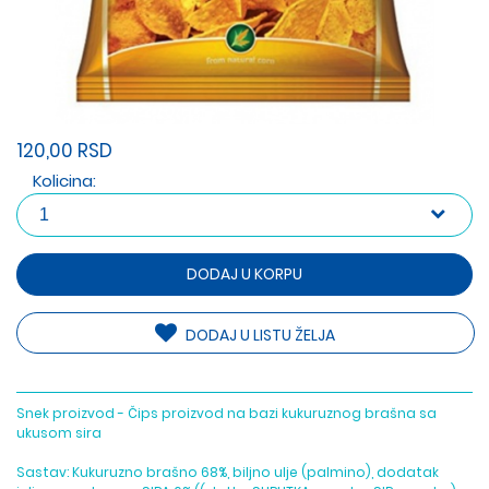
120,00 RSD
Kolicina:
DODAJ U KORPU
DODAJ U LISTU ŽELJA
Snek proizvod - Čips proizvod na bazi kukuruznog brašna sa
ukusom sira
Sastav: Kukuruzno brašno 68%, biljno ulje (palmino), dodatak