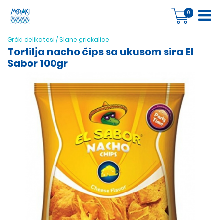
0
Grčki delikatesi
/
Slane grickalice
Tortilja nacho čips sa ukusom sira El
Sabor 100gr