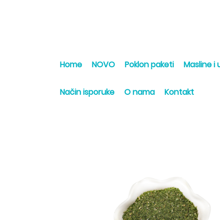
Home
NOVO
Poklon paketi
Masline i u
Način isporuke
O nama
Kontakt