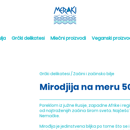
lja
Grčki delikatesi
Mlečni proizvodi
Veganski proizvo
Grčki delikatesi
/
Začini i začinsko bilje
Mirodjija na meru 5
Poreklom iz južne Rusije, zapadne Afrike i re
od najtraženijih začina širom sveta. Najčešc
Nemačke.
Mirođija je jedinstvena biljka po tome što se i 