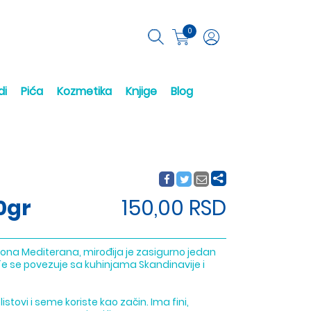
0
di
Pića
Kozmetika
Knjige
Blog
0gr
150,00 RSD
giona Mediterana, mirođija je zasigurno jedan
´e se povezuje sa kuhinjama Skandinavije i
listovi i seme koriste kao začin. Ima fini,