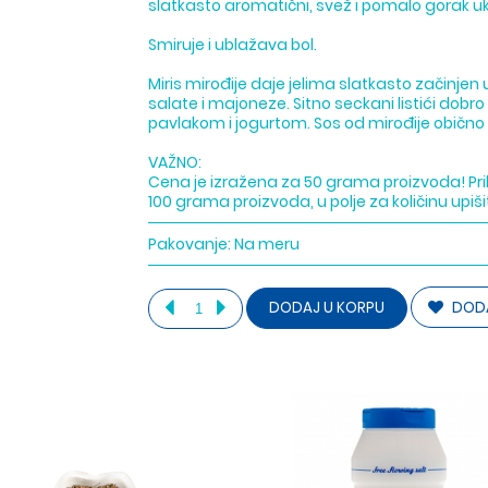
slatkasto aromatični, svež i pomalo gorak u
Smiruje i ublažava bol.
Miris mirođije daje jelima slatkasto začinjen
salate i majoneze. Sitno seckani listići dobr
pavlakom i jogurtom. Sos od mirođije obično
VAŽNO:
Cena je izražena za 50 grama proizvoda! Pril
100 grama proizvoda, u polje za količinu upiši
Pakovanje:
Na meru
DODA
DODAJ U KORPU