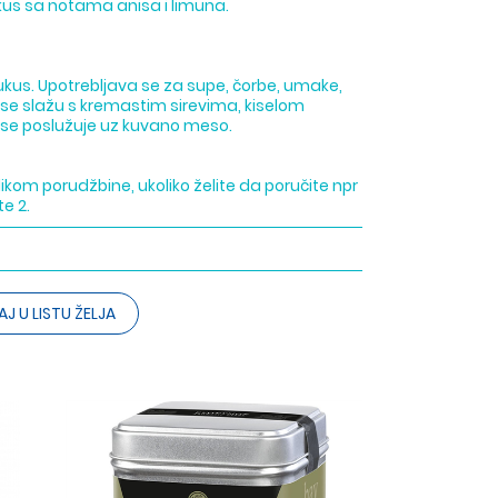
kus sa notama anisa i limuna.
 ukus. Upotrebljava se za supe, čorbe, umake,
o se slažu s kremastim sirevima, kiselom
 se poslužuje uz kuvano meso.
ikom porudžbine, ukoliko želite da poručite npr
te 2.
J U LISTU ŽELJA