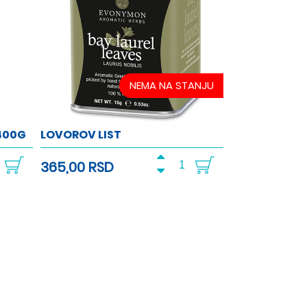
NEMA NA STANJU
400G
LOVOROV LIST
365,00 RSD