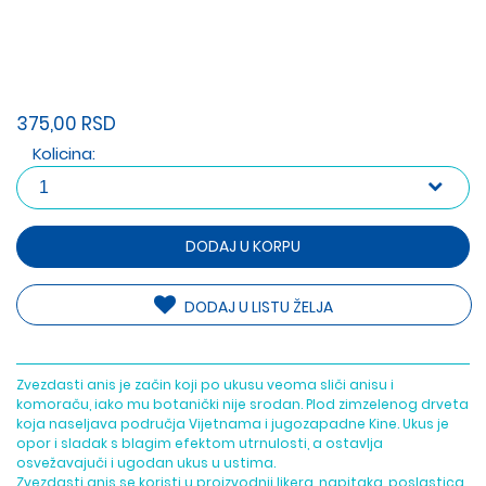
375,00 RSD
Kolicina:
DODAJ U KORPU
DODAJ U LISTU ŽELJA
Zvezdasti anis je začin koji po ukusu veoma sliči anisu i
komoraču, iako mu botanički nije srodan. Plod zimzelenog drveta
koja naseljava područja Vijetnama i jugozapadne Kine. Ukus je
opor i sladak s blagim efektom utrnulosti, a ostavlja
osvežavajuči i ugodan ukus u ustima.
Zvezdasti anis se koristi u proizvodnji likera, napitaka, poslastica,