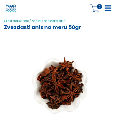
0
Grčki delikatesi
/
Začini i začinsko bilje
Zvezdasti anis na meru 50gr