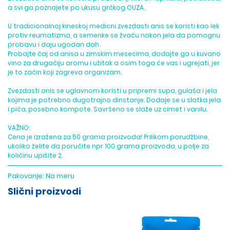
a svi ga poznajete po ukusu grčkog OUZA.
U tradicionalnoj kineskoj medicni zvezdasti anis se koristi kao lek
protiv reumatizma, a semenke se žvaću nakon jela da pomognu
probavu i daju ugodan dah.
Probajte čaj od anisa u zimskim mesecima, dodajte ga u kuvano
vino za drugačiju aromu i užitak a osim toga će vas i ugrejati, jer
je to začin koji zagreva organizam.
Zvezdasti anis se uglavnom koristi u pripremi supa, gulaša i jela
kojima je potrebno dugotrajno dinstanje. Dodaje se u slatka jela
i pića, posebno kompote. Savršeno se slaže uz cimet i vanilu.
VAŽNO:
Cena je izražena za 50 grama proizvoda! Prilikom porudžbine,
ukoliko želite da poručite npr 100 grama proizvoda, u polje za
količinu upišite 2.
Pakovanje:
Na meru
Slični proizvodi