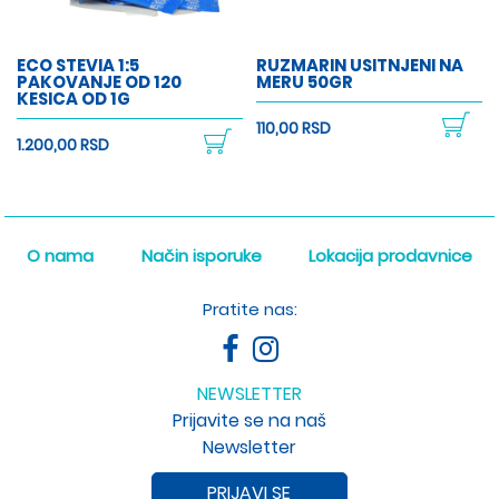
ECO STEVIA 1:5
RUZMARIN USITNJENI NA
PAKOVANJE OD 120
MERU 50GR
KESICA OD 1G
110,00 RSD
1.200,00 RSD
O nama
Način isporuke
Lokacija prodavnice
Pratite nas:
NEWSLETTER
Prijavite se na naš
Newsletter
PRIJAVI SE