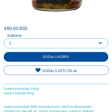
490,00 RSD
Kolicina:
DODAJ U KORPU
DODAJ U LISTU ŽELJA
Sušeni paradajz 240g
Suve materije 150g
Sušeni paradajz 90%, suncokretovo i ekstra devičansko
maslinovo ulje 4%, so, začini, konzervans: sumpor dioksid