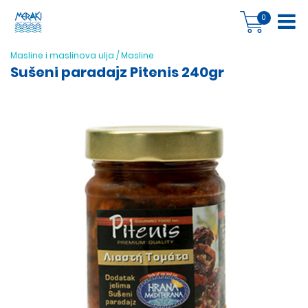
0
Masline i maslinova ulja
/
Masline
Sušeni paradajz Pitenis 240gr