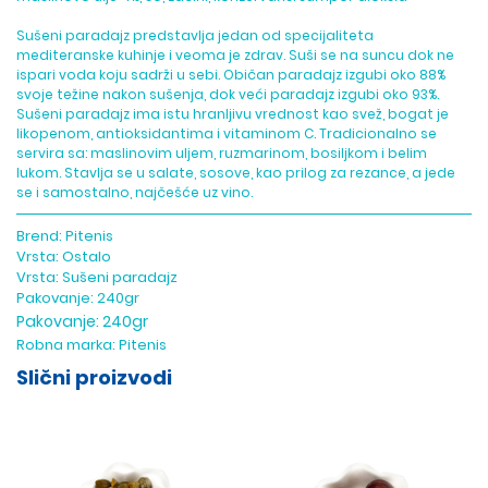
Sušeni paradajz predstavlja jedan od specijaliteta
mediteranske kuhinje i veoma je zdrav. Suši se na suncu dok ne
ispari voda koju sadrži u sebi. Običan paradajz izgubi oko 88%
svoje težine nakon sušenja, dok veći paradajz izgubi oko 93%.
Sušeni paradajz ima istu hranljivu vrednost kao svež, bogat je
likopenom, antioksidantima i vitaminom C. Tradicionalno se
servira sa: maslinovim uljem, ruzmarinom, bosiljkom i belim
lukom. Stavlja se u salate, sosove, kao prilog za rezance, a jede
se i samostalno, najčešće uz vino.
Brend:
Pitenis
Vrsta:
Ostalo
Vrsta:
Sušeni paradajz
Pakovanje:
240gr
Pakovanje:
240gr
Robna marka:
Pitenis
Slični proizvodi