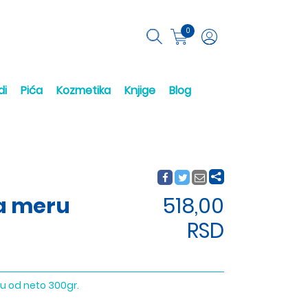
0
di
Pića
Kozmetika
Knjige
Blog
na meru
518,00
RSD
ju od neto 300gr.