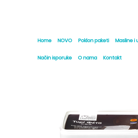
Home
NOVO
Poklon paketi
Masline i u
Način isporuke
O nama
Kontakt