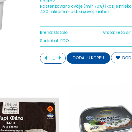
Sastav:
Pasterizovano ovčije (min 70%) i kozije mleko 
43% mlečne masti u suvoj materiji
Brend:
Ostalo
Vrsta:
Feta sir
Sertifikat:
PDO
DODA
DODAJ U KORPU