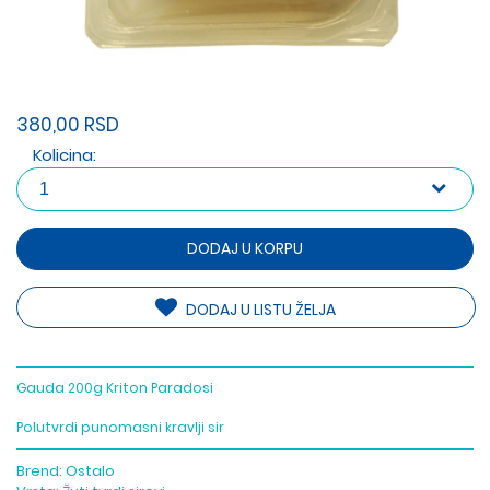
380,00 RSD
Kolicina:
DODAJ U KORPU
DODAJ U LISTU ŽELJA
Gauda 200g Kriton Paradosi
Polutvrdi punomasni kravlji sir
Brend:
Ostalo