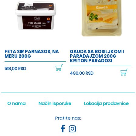
FETA SIR PARNASOS, NA
GAUDA SA BOSILJKOM I
MERU 200G
PARADAJZOM 200G
KRITON PARADOSI
518,00 RSD
490,00 RSD
O nama
Način isporuke
Lokacija prodavnice
Pratite nas: