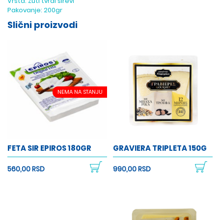
Vrsta:
Žuti tvrdi sirevi
Pakovanje:
200gr
Slični proizvodi
NEMA NA STANJU
FETA SIR EPIROS 180GR
GRAVIERA TRIPLETA 150G
560,00 RSD
990,00 RSD