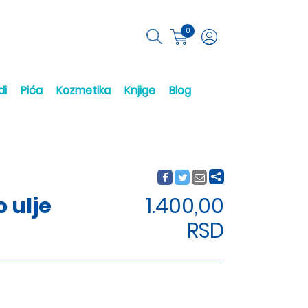
0
di
Pića
Kozmetika
Knjige
Blog
 ulje
1.400,00
RSD