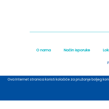
O nama
Način isporuke
Lok
P
Ova Internet stranica koristi kolačiće za pružanje boljeg k
The Meraki d.o.o. sed
Copyrigh