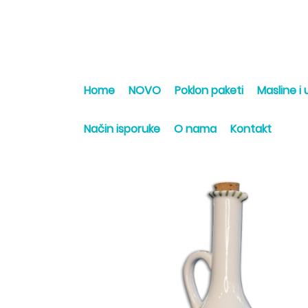
Home
NOVO
Poklon paketi
Masline i u
Način isporuke
O nama
Kontakt