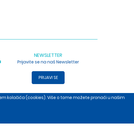
NEWSLETTER
a
Prijavite se na naš Newsletter
PRIJAVI SE
enjem kolačića (cookies). Više o tome možete pronaći u našim
, Srbija
+381653691014
open.com