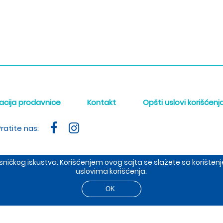
acija prodavnice
Kontakt
Opšti uslovi korišćenj
ratite nas:
orisničkog iskustva. Korišćenjem ovog sajta se slažete sa korišt
uslovima korišćenja.
ište: Dobropoljska 37, prodavnica: Cetinjska 4, 11000 BEOGRAD
t 2026 The Meraki d.o.o. Sva prava su zadržana. Powered by
sh