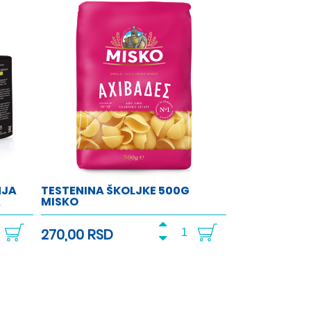
NJA
TESTENINA ŠKOLJKE 500G
A
MISKO
270,00 RSD