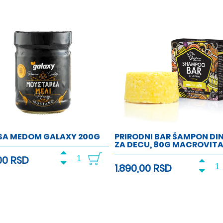
 SA MEDOM GALAXY 200G
PRIRODNI BAR ŠAMPON DI
ZA DECU, 80G MACROVIT
00 RSD
1.890,00 RSD