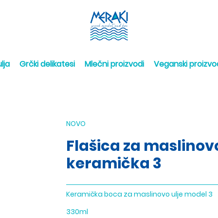
lja
Grčki delikatesi
Mlečni proizvodi
Veganski proizvo
NOVO
Flašica za maslinovo
keramička 3
Keramička boca za maslinovo ulje model 3
330ml