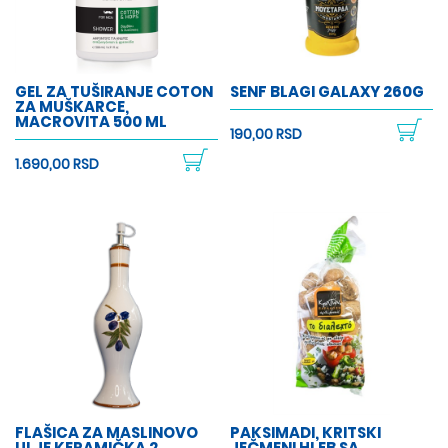
GEL ZA TUŠIRANJE COTON
SENF BLAGI GALAXY 260G
ZA MUŠKARCE,
MACROVITA 500 ML
190,00 RSD
1.690,00 RSD
FLAŠICA ZA MASLINOVO
PAKSIMADI, KRITSKI
ULJE KERAMIČKA 2
JEČMENI HLEB SA