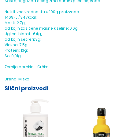
Sastojci; griz od celog zrna durum pšenice, voda
Nutritivne vrednostu u 100g proizvoda:
1469kJ / 347kcal;
Masti: 2.7g,
od kojih zasićene masne kiseline: 0,6g;
Ugljeni hidrati: 64g,
od kojih šec´eri: 3g;
Vlakna: 7.5g;
Proteini: 13g;
So: 0,01g.
Zemlja porekla - Grčka
Brend:
Misko
Slični proizvodi