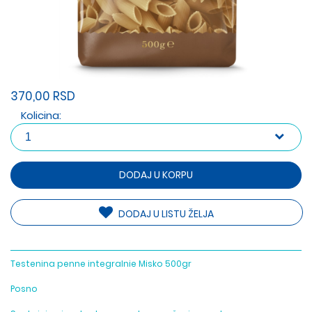
370,00 RSD
Kolicina:
DODAJ U KORPU
DODAJ U LISTU ŽELJA
Testenina penne integralnie Misko 500gr
Posno