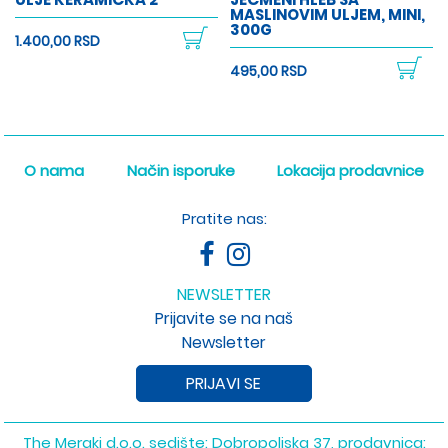
MASLINOVIM ULJEM, MINI,
300G
1.400,00 RSD
495,00 RSD
O nama
Način isporuke
Lokacija prodavnice
Pratite nas:
NEWSLETTER
Prijavite se na naš
Newsletter
PRIJAVI SE
The Meraki d.o.o. sedište: Dobropoljska 37, prodavnica: