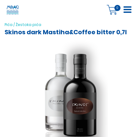
0
Pića
/
Žestoka pića
Skinos dark Mastiha&Coffee bitter 0,7l