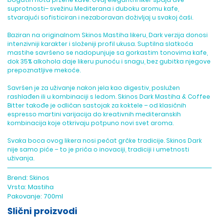
suprotnosti– svežinu Mediterana i duboku aromu kafe,
stvarajući sofisticiran i nezaboravan doživljaj u svakoj čaši.
Baziran na originalnom Skinos Mastiha likeru, Dark verzija donosi
intenzivniji karakter i složeniji profil ukusa. Suptilna slatkoća
mastihe savršeno se nadopunjuje sa gorkastim tonovima kafe,
dok 35% alkohola daje likeru punoću i snagu, bez gubitka njegove
prepoznatljive mekoće.
Savršen je za uživanje nakon jela kao digestiv, poslužen
rashlađen ili u kombinaciji s ledom. Skinos Dark Mastiha & Coffee
Bitter takođe je odličan sastojak za koktele – od klasičnih
espresso martini varijacija do kreativnih mediteranskih
kombinacija koje otkrivaju potpuno novi svet aroma.
Svaka boca ovog likera nosi pečat grčke tradicije. Skinos Dark
nije samo piće – to je priča o inovaciji, tradiciji i umetnosti
uživanja.
Brend:
Skinos
Vrsta:
Mastiha
Pakovanje:
700ml
Slični proizvodi