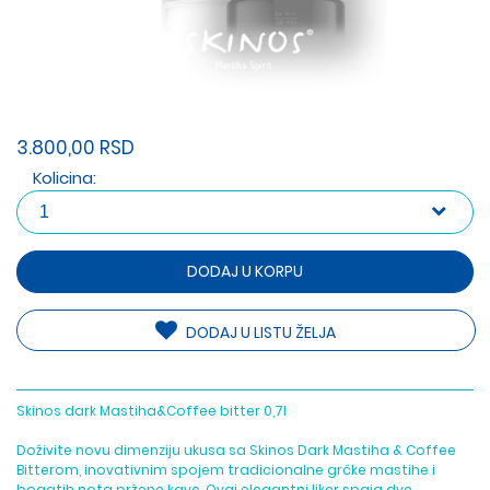
3.800,00 RSD
Kolicina:
DODAJ U KORPU
DODAJ U LISTU ŽELJA
Skinos dark Mastiha&Coffee bitter 0,7l
Doživite novu dimenziju ukusa sa Skinos Dark Mastiha & Coffee
Bitterom, inovativnim spojem tradicionalne grčke mastihe i
bogatih nota pržene kave. Ovaj elegantni liker spaja dve