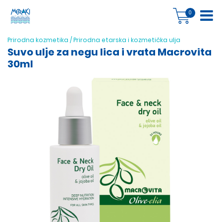
0
Prirodna kozmetika
/
Prirodna etarska i kozmetička ulja
Suvo ulje za negu lica i vrata Macrovita
30ml