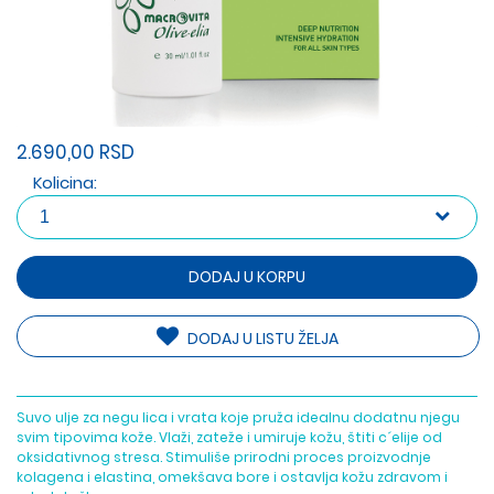
2.690,00 RSD
Kolicina:
DODAJ U KORPU
DODAJ U LISTU ŽELJA
Suvo ulje za negu lica i vrata koje pruža idealnu dodatnu njegu
svim tipovima kože. Vlaži, zateže i umiruje kožu, štiti c´elije od
oksidativnog stresa. Stimuliše prirodni proces proizvodnje
kolagena i elastina, omekšava bore i ostavlja kožu zdravom i