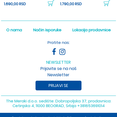
1.690,00 RSD
1.790,00 RSD
O nama
Način isporuke
Lokacija prodavnice
Pratite nas:
NEWSLETTER
Prijavite se na naš
Newsletter
PRIJAVI SE
The Meraki d.o.o. sedište: Dobropoljska 37, prodavnica:
Cetinjska 4, 11000 BEOGRAD, Srbija
+381653691014
Copyright 2026 The Meraki d.o.o. Sva prava su zadržana. Powered