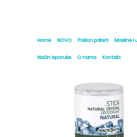
Home
NOVO
Poklon paketi
Masline i u
Način isporuke
O nama
Kontakt