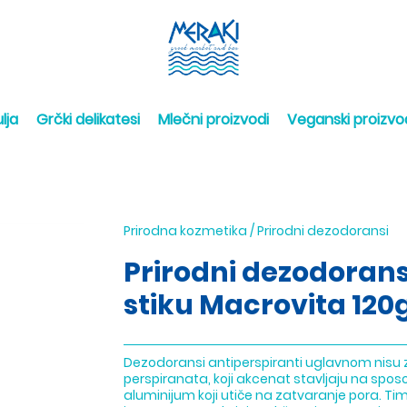
lja
Grčki delikatesi
Mlečni proizvodi
Veganski proizvo
Prirodna kozmetika
/
Prirodni dezodoransi
Prirodni dezodorans
stiku Macrovita 120
Dezodoransi antiperspiranti uglavnom nisu z
perspiranata, koji akcenat stavljaju na spo
aluminijum koji utiče na zatvaranje pora. Tim