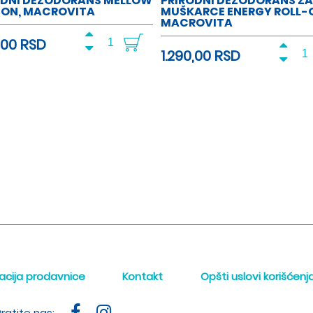
ODNI DEZODORANS MELLOW
PRIRODNI DEZODORANS ZA
-ON, MACROVITA
MUŠKARCE ENERGY ROLL-
MACROVITA
,00 RSD
1.290,00 RSD
acija prodavnice
Kontakt
Opšti uslovi korišćenj
ratite nas: