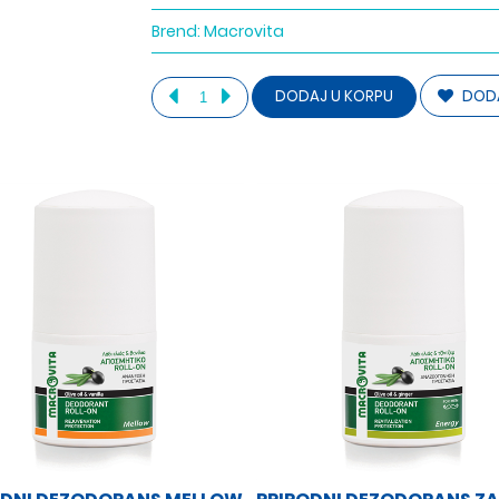
Brend:
Macrovita
DODA
DODAJ U KORPU