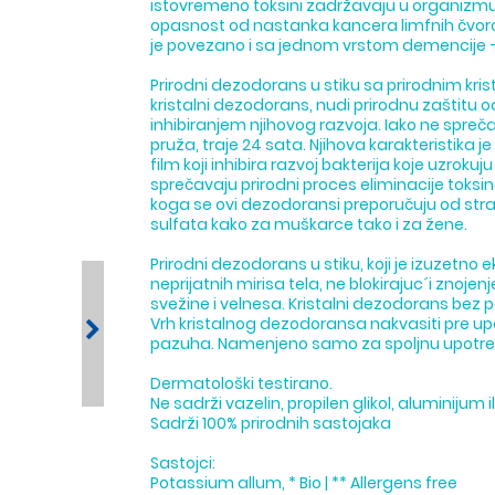
istovremeno toksini zadržavaju u organizmu, 
opasnost od nastanka kancera limfnih čvoro
je povezano i sa jednom vrstom demencije 
Prirodni dezodorans u stiku sa prirodnim kris
kristalni dezodorans, nudi prirodnu zaštitu 
inhibiranjem njihovog razvoja. Iako ne spreča
pruža, traje 24 sata. Njihova karakteristika 
film koji inhibira razvoj bakterija koje uzrokuj
sprečavaju prirodni proces eliminacije toksina
koga se ovi dezodoransi preporučuju od stran
sulfata kako za muškarce tako i za žene.
Prirodni dezodorans u stiku, koji je izuzetno 
neprijatnih mirisa tela, ne blokirajuc´i znojen
svežine i velnesa. Kristalni dezodorans bez
Vrh kristalnog dezodoransa nakvasiti pre up
pazuha. Namenjeno samo za spoljnu upotre
Dermatološki testirano.
Ne sadrži vazelin, propilen glikol, aluminijum i
Sadrži 100% prirodnih sastojaka
Sastojci:
Potassium allum, * Bio | ** Allergens free