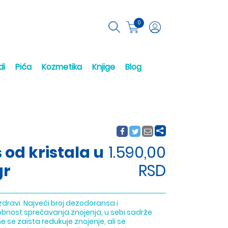
0
di
Pića
Kozmetika
Knjige
Blog
 od kristala u
1.590,00
gr
RSD
dravi. Najveći broj dezodoransa i
sobnost sprečavanja znojenja, u sebi sadrže
e se zaista redukuje znojenje, ali se