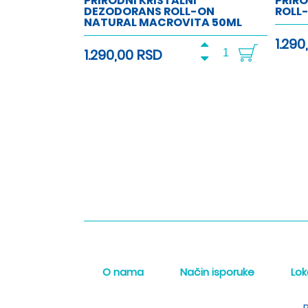
PRIRODNI KRISTALNI
PRIR
DEZODORANS ROLL-ON
ROLL
NATURAL MACROVITA 50ML
1.290
1.290,00 RSD
O nama
Način isporuke
Lok
P