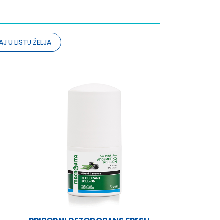
J U LISTU ŽELJA