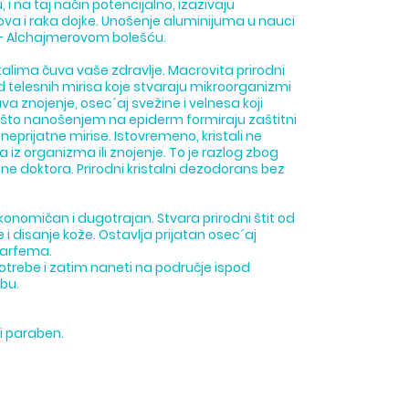
i na taj način potencijalno, izazivaju
va i raka dojke. Unošenje aluminijuma u nauci
– Alchajmerovom bolešću.
talima čuva vaše zdravlje. Macrovita prirodni
od telesnih mirisa koje stvaraju mikroorganizmi
va znojenje, osec´aj svežine i velnesa koji
je što nanošenjem na epiderm formiraju zaštitni
u neprijatne mirise. Istovremeno, kristali ne
 iz organizma ili znojenje. To je razlog zbog
e doktora. Prirodni kristalni dezodorans bez
ekonomičan i dugotrajan. Stvara prirodni štit od
je i disanje kože. Ostavlja prijatan osec´aj
 parfema.
otrebe i zatim naneti na područje ispod
bu.
li paraben.