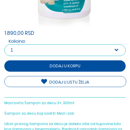
1.890,00 RSD
Kolicina:
DODAJ U KORPU
DODAJ U LISTU ŽELJA
Macrovita Šampon za decu 3+, 300ml
Šampon za decu koji sadrži: Med i zob
Izbor pravog šampona za decu je daleko više od kupovine bilo
kog šampona u hipermarketu. Prednosti prirodnih šampona za