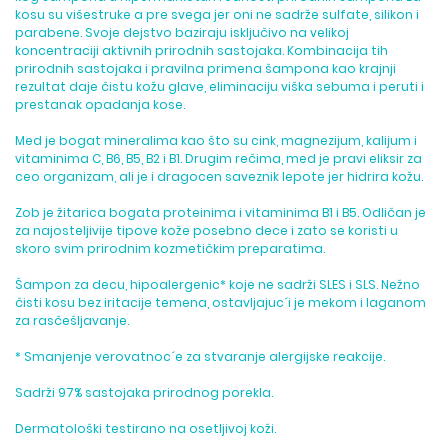
kosu su višestruke a pre svega jer oni ne sadrže sulfate, silikon i
parabene. Svoje dejstvo baziraju isključivo na velikoj
koncentraciji aktivnih prirodnih sastojaka. Kombinacija tih
prirodnih sastojaka i pravilna primena šampona kao krajnji
rezultat daje čistu kožu glave, eliminaciju viška sebuma i peruti i
prestanak opadanja kose.
Med je bogat mineralima kao što su cink, magnezijum, kalijum i
vitaminima C, B6, B5, B2 i B1. Drugim rečima, med je pravi eliksir za
ceo organizam, ali je i dragocen saveznik lepote jer hidrira kožu.
Zob je žitarica bogata proteinima i vitaminima B1 i B5. Odličan je
za najosteljivije tipove kože posebno dece i zato se koristi u
skoro svim prirodnim kozmetičkim preparatima.
Šampon za decu, hipoalergenic* koje ne sadrži SLES i SLS. Nežno
čisti kosu bez iritacije temena, ostavljajuc´i je mekom i laganom
za rasčešljavanje.
* Smanjenje verovatnoc´e za stvaranje alergijske reakcije.
Sadrži 97% sastojaka prirodnog porekla.
Dermatološki testirano na osetljivoj koži.