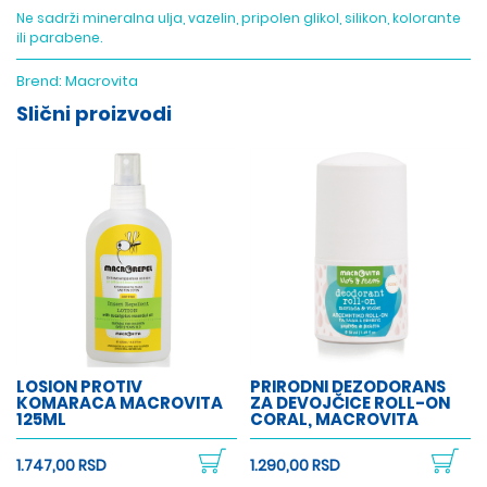
Ne sadrži mineralna ulja, vazelin, pripolen glikol, silikon, kolorante
ili parabene.
Brend:
Macrovita
Slični proizvodi
LOSION PROTIV
PRIRODNI DEZODORANS
KOMARACA MACROVITA
ZA DEVOJČICE ROLL-ON
125ML
CORAL, MACROVITA
1.747,00 RSD
1.290,00 RSD