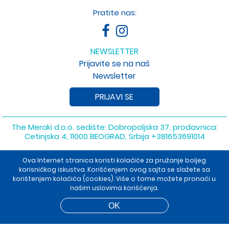
Pratite nas:
NEWSLETTER
Prijavite se na naš
Newsletter
PRIJAVI SE
The Meraki d.o.o. sedište: Dobropoljska 37, prodavnica:
Cetinjska 4, 11000 BEOGRAD, Srbija
+381653691014
Copyright 2026 The Meraki d.o.o. Sva prava su zadržana. Powered
Ova Internet stranica koristi kolačiće za pružanje boljeg
by
shopen.com
korisničkog iskustva. Korišćenjem ovog sajta se slažete sa
korištenjem kolačića (cookies). Više o tome možete pronaći u
našim uslovima korišćenja.