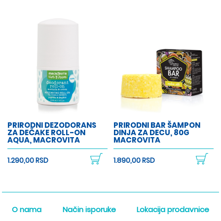
PRIRODNI DEZODORANS
PRIRODNI BAR ŠAMPON
ZA DEČAKE ROLL-ON
DINJA ZA DECU, 80G
AQUA, MACROVITA
MACROVITA
1.290,00 RSD
1.890,00 RSD
O nama
Način isporuke
Lokacija prodavnice