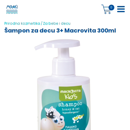
0
Prirodna kozmetika
/
Za bebe i decu
Šampon za decu 3+ Macrovita 300ml