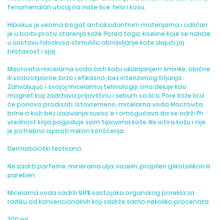
fenomenalan uticaj na naše lice, telo i kosu.
Hibiskus je veoma bogat antioksidantnim materijama i odličan
je u borbi protiv starenja kože. Pored toga, kiseline koje se nalaze
u sastavu hibiskusa stimulišu obnavljanje kože dajući joj
blistavost i sjaj.
Macrovita micelarna voda čisti kožu uklanjanjem šminke, obične
ili vodootporne, brzo i efikasno, bez intenzivnog trljanja.
Zahvaljujuc´i svojoj micelarnoj tehnologiji, ona deluje kao
magnet koji zadržava prljavštinu i sebum sa lica. Pore kože lica
će ponovo prodisati. Istovremeno, micelarna voda Macrovita
brine o koži bez izazivanja suvoc´e i omogućava da se održi Ph
vrednost koja pogoduje svim tipovima kože. Ne iritira kožu i nije
je potrebno ispirati nakon korišćenja.
Dermatološki testirano.
Ne sadrži parfeme, mineralna ulja, vazelin, propilen glikol,silikon ili
pareben.
Micelarna voda sadrži 98% sastojaka organskog porekla za
razliku od konvencionalnih koji sadrže samo nekoliko procenata.
300 ml