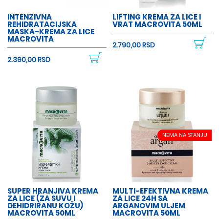
INTENZIVNA
LIFTING KREMA ZA LICE I
REHIDRATACIJSKA
VRAT MACROVITA 50ML
MASKA-KREMA ZA LICE
MACROVITA
2.790,00 RSD
2.390,00 RSD
NEMA NA STANJU
SUPER HRANJIVA KREMA
MULTI-EFEKTIVNA KREMA
ZA LICE (ZA SUVU I
ZA LICE 24H SA
DEHIDRIRANU KOŽU)
ARGANOVIM ULJEM
MACROVITA 50ML
MACROVITA 50ML