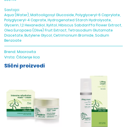
Sastojci
Aqua (Water), Maltooligosyl Glucoside, Polyglyceryl-6 Caprylate,
Polyglyceryl-4 Caprate, Hydrogenated Starch Hydrolysate,
Glycerin, 1,2 Hexanediol, Xylitol, Hibiscus Sabdariffa Flower Extract,
Olea Europaea (Olive) Fruit Extract, Tetrasodium Glutamate
Diacetate, Butylene Glycol, Cetrimonium Bromide, Sodium
Benzoate
Brend:
Macrovita
Vrsta:
Čišćenje lica
Slični proizvodi