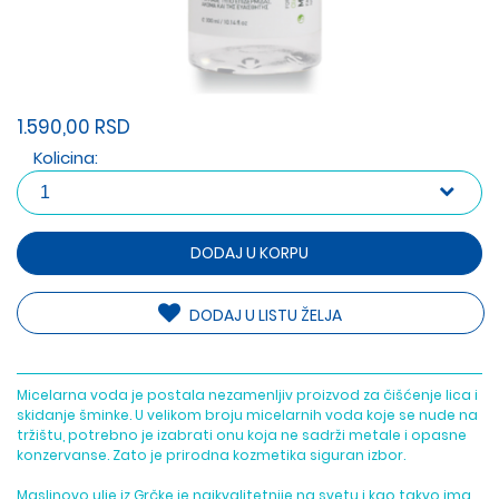
1.590,00 RSD
Kolicina:
DODAJ U KORPU
DODAJ U LISTU ŽELJA
Micelarna voda je postala nezamenljiv proizvod za čišćenje lica i
skidanje šminke. U velikom broju micelarnih voda koje se nude na
tržištu, potrebno je izabrati onu koja ne sadrži metale i opasne
konzervanse. Zato je prirodna kozmetika siguran izbor.
Maslinovo ulje iz Grčke je najkvalitetnije na svetu i kao takvo ima