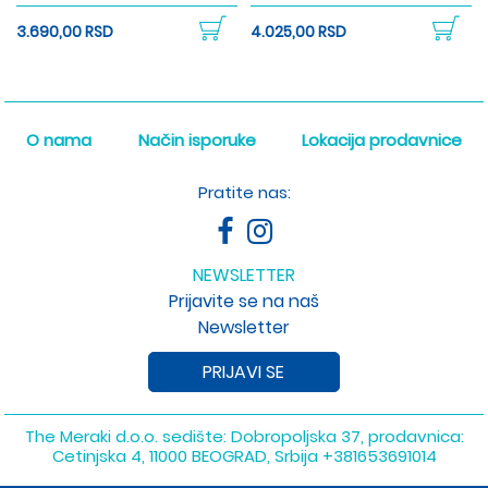
3.690,00 RSD
4.025,00 RSD
O nama
Način isporuke
Lokacija prodavnice
Pratite nas:
NEWSLETTER
Prijavite se na naš
Newsletter
PRIJAVI SE
The Meraki d.o.o. sedište: Dobropoljska 37, prodavnica:
Cetinjska 4, 11000 BEOGRAD, Srbija
+381653691014