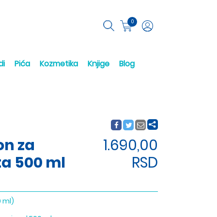
0
di
Pića
Kozmetika
Knjige
Blog
on za
1.690,00
a 500 ml
RSD
 ml)