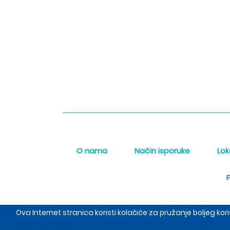
O nama
Način isporuke
Lok
P
Ova Internet stranica koristi kolačiće za pružanje boljeg k