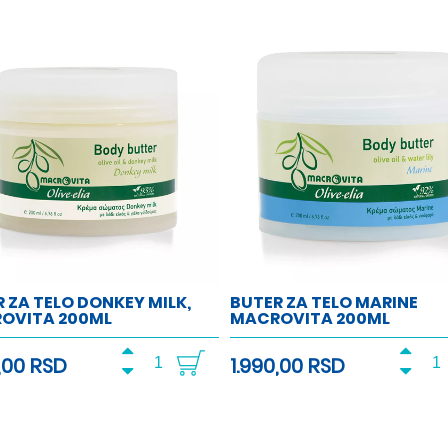
 ZA TELO DONKEY MILK,
BUTER ZA TELO MARINE
OVITA 200ML
MACROVITA 200ML
,00 RSD
1.990,00 RSD