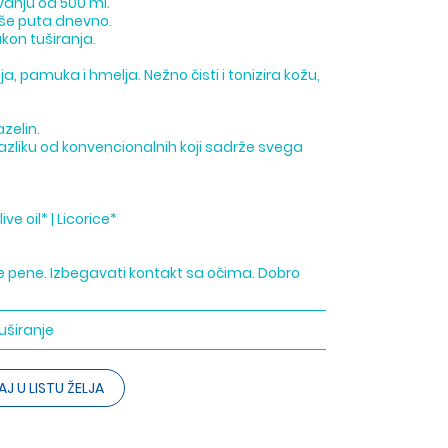
anju od 500 ml.
više puta dnevno.
akon tuširanja.
, pamuka i hmelja. Nežno čisti i tonizira kožu,
azelin.
azliku od konvencionalnih koji sadrže svega
ive oil* | Licorice*
te pene. Izbegavati kontakt sa očima. Dobro
uširanje
J U LISTU ŽELJA