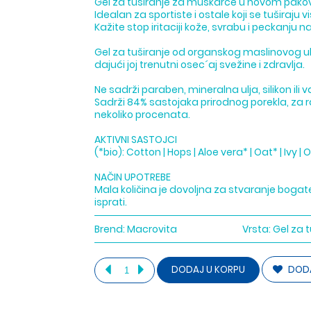
Gel za tuširanje za muškarce u novom pakov
Idealan za sportiste i ostale koji se tuširaju 
Kažite stop iritaciji kože, svrabu i peckanju n
Gel za tuširanje od organskog maslinovog ulja
dajući joj trenutni osec´aj svežine i zdravlja.
Ne sadrži paraben, mineralna ulja, silikon ili v
Sadrži 84% sastojaka prirodnog porekla, za r
nekoliko procenata.
AKTIVNI SASTOJCI
(*bio): Cotton | Hops | Aloe vera* | Oat* | Ivy | Ol
NAČIN UPOTREBE
Mala količina je dovoljna za stvaranje boga
isprati.
Brend:
Macrovita
Vrsta:
Gel za t
DODA
DODAJ U KORPU