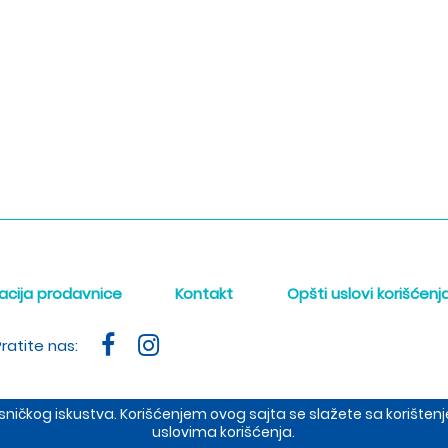
acija prodavnice
Kontakt
Opšti uslovi korišćenj
ratite nas:
orisničkog iskustva. Korišćenjem ovog sajta se slažete sa korišt
uslovima korišćenja.