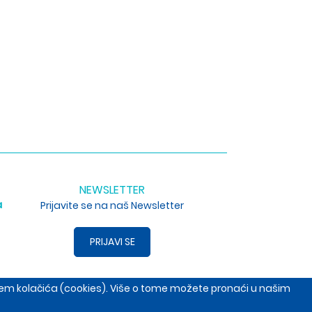
NEWSLETTER
a
Prijavite se na naš Newsletter
PRIJAVI SE
enjem kolačića (cookies). Više o tome možete pronaći u našim