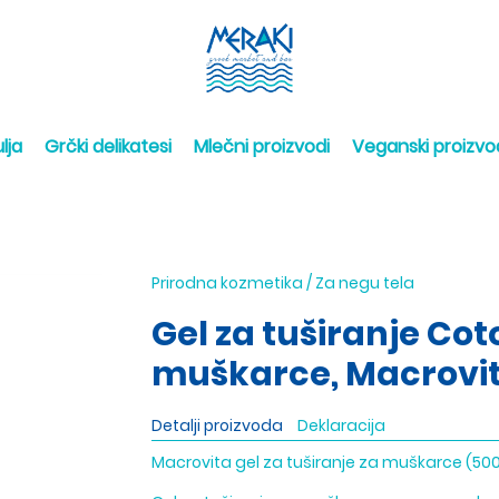
lja
Grčki delikatesi
Mlečni proizvodi
Veganski proizvo
Prirodna kozmetika
/
Za negu tela
Gel za tuširanje Cot
muškarce, Macrovit
Detalji proizvoda
Deklaracija
Macrovita gel za tuširanje za muškarce (500