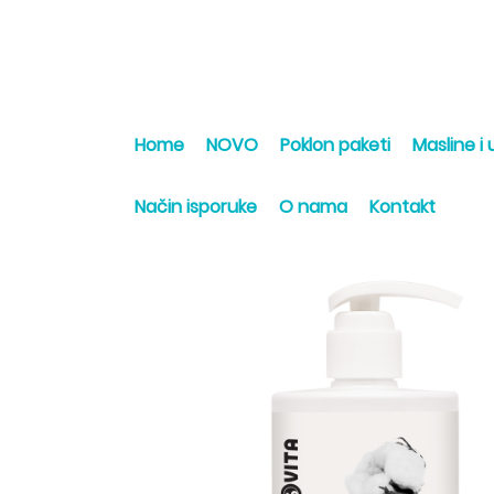
Home
NOVO
Poklon paketi
Masline i u
Način isporuke
O nama
Kontakt