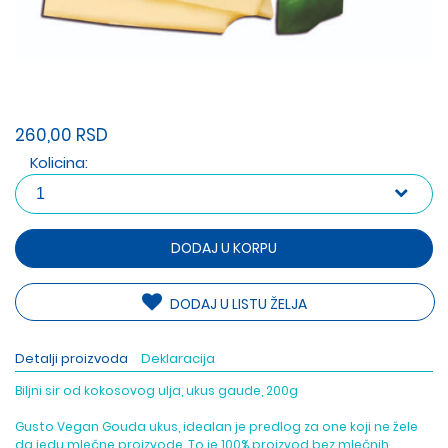
260,00 RSD
Kolicina:
DODAJ U KORPU
DODAJ U LISTU ŽELJA
Detalji proizvoda
Deklaracija
Biljni sir od kokosovog ulja, ukus gaude, 200g
Gusto Vegan Gouda ukus, idealan je predlog za one koji ne žele
da jedu mlečne proizvode. To je 100% proizvod bez mlečnih