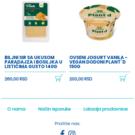
BILJNI SIR SA UKUSOM
OVSENI JOGURT VANILA -
PARADAJZA I BOSILJKA U
VEGAN DODONI PLANT`D
LISTIĆIMA GUSTO 140G
150G
260,00 RSD
200,00 RSD
O nama
Način isporuke
Lokacija prodavnice
Pratite nas: