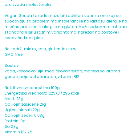
proizvoda i holesterola.
Vegan Gouda takođe može biti odličan izbor za one koji se
suočavaju sa problemima intolerancije na laktozu, alergije na
mlečne proteine ili alergije na gluten. Može se konzumirati kao
standardni sir u raznim varijantama, narezan na tostove i
sendviče, kao i pice.
Ne sadrži: mleko, soju, gluten, laktozu
GMO free
Sastav:
voda, kokosovo ulje, modifikovan skrob, morska so, aroma
gaude, boja beta karoten, vitamin B12
Nutritivne vrednosti na 100g
Energetska vrednost: 1225KJ / 295 kcal
Masti 23g
Od kojih zasićene 21g
Ugljeni hidrati 22g
Od kojih šećeri 0,03g
Proteini 0g
So 2,3g
Vitamin B12 2,5