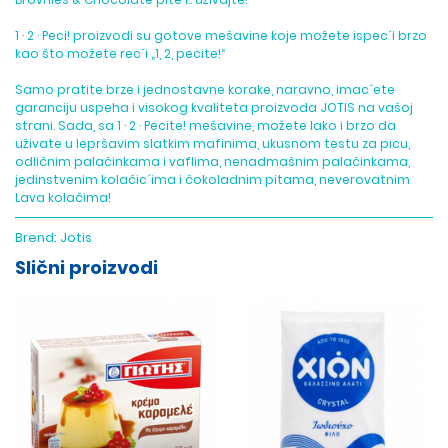
1 · 2 · Peci! proizvodi su gotove mešavine koje možete ispec´i brzo
kao što možete rec´i „1, 2, pecite!“
Samo pratite brze i jednostavne korake, naravno, imac´ete
garanciju uspeha i visokog kvaliteta proizvoda JOTIS na vašoj
strani. Sada, sa 1 · 2 · Pecite! mešavine, možete lako i brzo da
uživate u lepršavim slatkim mafinima, ukusnom testu za picu,
odličnim palačinkama i vaflima, nenadmašnim palačinkama,
jedinstvenim kolačic´ima i čokoladnim pitama, neverovatnim
Lava kolačima!
Brend:
Jotis
Slični proizvodi