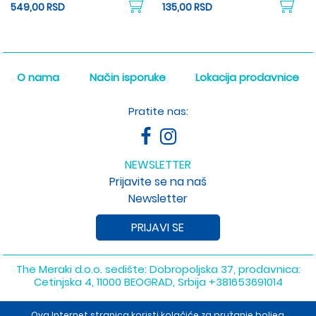
549,00 RSD
135,00 RSD
O nama
Način isporuke
Lokacija prodavnice
Pratite nas:
NEWSLETTER
Prijavite se na naš
Newsletter
PRIJAVI SE
The Meraki d.o.o. sedište: Dobropoljska 37, prodavnica:
Cetinjska 4, 11000 BEOGRAD, Srbija
+381653691014
Copyright 2026 The Meraki d.o.o. Sva prava su zadržana. Powered
Ova Internet stranica koristi kolačiće za pružanje boljeg