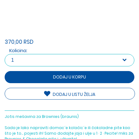
370,00 RSD
Kolicina:
DODAJ U KORPU
DODAJ U LISTU ŽELJA
Jotis mešavina za Brownies (braunis)
Sada je lako napraviti domac´e kolačic´e ili čokoladne pite kao
što je to... pojesti ih! Samo dodajte jaja i ulje u 1 · 2 · Pecite! miks za
Brovnies & Chocolate pite i.. uživajte!