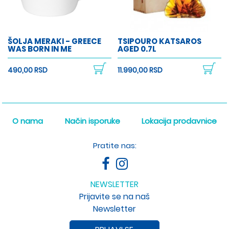
ŠOLJA MERAKI - GREECE
TSIPOURO KATSAROS
WAS BORN IN ME
AGED 0.7L
490,00 RSD
11.990,00 RSD
O nama
Način isporuke
Lokacija prodavnice
Pratite nas:
NEWSLETTER
Prijavite se na naš
Newsletter