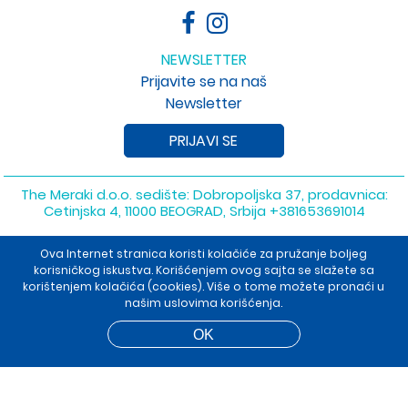
NEWSLETTER
Prijavite se na naš
Newsletter
PRIJAVI SE
The Meraki d.o.o. sedište: Dobropoljska 37, prodavnica:
Cetinjska 4, 11000 BEOGRAD, Srbija
+381653691014
Copyright 2026 The Meraki d.o.o. Sva prava su zadržana. Powered
Ova Internet stranica koristi kolačiće za pružanje boljeg
by
shopen.com
korisničkog iskustva. Korišćenjem ovog sajta se slažete sa
korištenjem kolačića (cookies). Više o tome možete pronaći u
našim uslovima korišćenja.