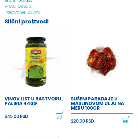
Brend:
Galaxy
Vrsta:
Ostalo
Pakovanje:
250ml
Slični proizvodi
VINOV LIST U RASTVORU,
SUŠENI PARADAJZ U
PALIRIA 440G
MASLINOVOM ULJU NA
MERU 100GR
545,00 RSD
229,00 RSD