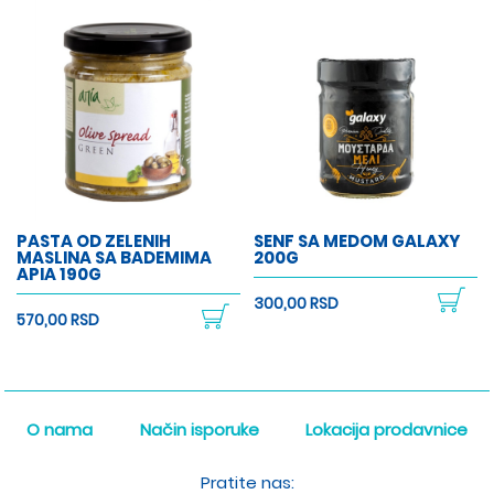
PASTA OD ZELENIH
SENF SA MEDOM GALAXY
MASLINA SA BADEMIMA
200G
APIA 190G
300,00 RSD
570,00 RSD
O nama
Način isporuke
Lokacija prodavnice
Pratite nas: