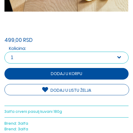
499,00 RSD
Kolicina:
DODAJ U KORPU
DODAJ U LISTU ŽELJA
3alfa crveni pasulj kuvani 180g
Brend:
3alfa
Brend:
3alfa