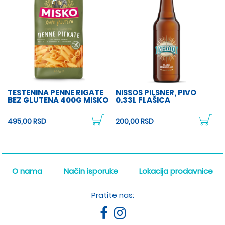
TESTENINA PENNE RIGATE
NISSOS PILSNER, PIVO
BEZ GLUTENA 400G MISKO
0.33L FLAŠICA
495,00 RSD
200,00 RSD
O nama
Način isporuke
Lokacija prodavnice
Pratite nas: